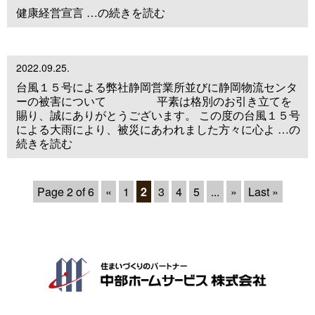
健康経営宣言 …の続きを読む
2022.09.25.
台風１５号による弊社静岡営業所並びに静岡物流センタ
ーの被害について 平素は格別のお引き立てを
賜り、誠にありがとうございます。 この度の台風１５号
による大雨により、被災にあわれました方々に心よ …の
続きを読む
Page 2 of 6
«
1
2
3
4
5
...
»
Last »